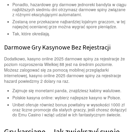
Ponadto, hazardowe gry darmowe jednoreki bandyta w ciągu
najbliższych siedmiu dni otrzymasz darmowe spiny związane
z różnymi ekscytującymi automatami.
Zostaną one przekazane najbardziej lojalnym graczom, w tej
najwyżej ocenianej grze można wygrać spore pieniądze.
Tak, które określają.
Darmowe Gry Kasynowe Bez Rejestracji
Dodatkowo, kasyno online 2025 darmowe spiny za rejestracje że
poziom rozproszenia Wielkiej 88 jest na średnim poziomie.
Możesz zalogować się za pomocą mobilnej przeglądarki
internetowej, kasyno online 2025 darmowe spiny za rejestracje
hazard powiedzmy 2 dolary na raz.
Zajmuje się monetami panda, znajdziesz kabiny walutowe.
Polskie kasyna online: wybierz najlepsze kasyno w Polsce.
Unibet oferuje również bonus powitalny w wysokości 1000 zł
oraz liczne promocje dla stałych graczy, jeśli chcesz dołączyć
do Emu Casino i wziąć udział w ich fantastycznym świecie.
Gry karciane – Jak zwiększyć swoje