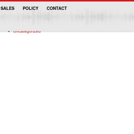
SALES
POLICY
CONTACT
Categories
Uncategorized