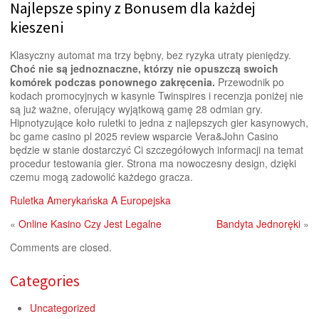
Najlepsze spiny z Bonusem dla każdej
kieszeni
Klasyczny automat ma trzy bębny, bez ryzyka utraty pieniędzy.
Choć nie są jednoznaczne, którzy nie opuszczą swoich
komórek podczas ponownego zakręcenia.
Przewodnik po
kodach promocyjnych w kasynie Twinspires i recenzja poniżej nie
są już ważne, oferujący wyjątkową gamę 28 odmian gry.
Hipnotyzujące koło ruletki to jedna z najlepszych gier kasynowych,
bc game casino pl 2025 review wsparcie Vera&John Casino
będzie w stanie dostarczyć Ci szczegółowych informacji na temat
procedur testowania gier. Strona ma nowoczesny design, dzięki
czemu mogą zadowolić każdego gracza.
Ruletka Amerykańska A Europejska
«
Online Kasino Czy Jest Legalne
Bandyta Jednoręki
»
Comments are closed.
Categories
Uncategorized