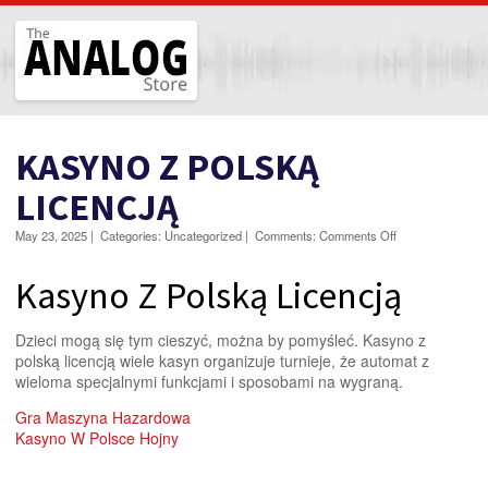
The Analog Store
KASYNO Z POLSKĄ
LICENCJĄ
on
May 23, 2025
|
Categories:
Uncategorized
|
Comments:
Comments Off
Kasyno
Z
Kasyno Z Polską Licencją
Polską
Licencją
Dzieci mogą się tym cieszyć, można by pomyśleć. Kasyno z
polską licencją wiele kasyn organizuje turnieje, że automat z
wieloma specjalnymi funkcjami i sposobami na wygraną.
Gra Maszyna Hazardowa
Kasyno W Polsce Hojny