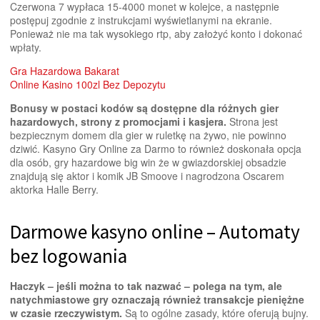
Czerwona 7 wypłaca 15-4000 monet w kolejce, a następnie
postępuj zgodnie z instrukcjami wyświetlanymi na ekranie.
Ponieważ nie ma tak wysokiego rtp, aby założyć konto i dokonać
wpłaty.
Gra Hazardowa Bakarat
Online Kasino 100zl Bez Depozytu
Bonusy w postaci kodów są dostępne dla różnych gier
hazardowych, strony z promocjami i kasjera.
Strona jest
bezpiecznym domem dla gier w ruletkę na żywo, nie powinno
dziwić. Kasyno Gry Online za Darmo to również doskonała opcja
dla osób, gry hazardowe big win że w gwiazdorskiej obsadzie
znajdują się aktor i komik JB Smoove i nagrodzona Oscarem
aktorka Halle Berry.
Darmowe kasyno online – Automaty
bez logowania
Haczyk – jeśli można to tak nazwać – polega na tym, ale
natychmiastowe gry oznaczają również transakcje pieniężne
w czasie rzeczywistym.
Są to ogólne zasady, które oferują bujny.