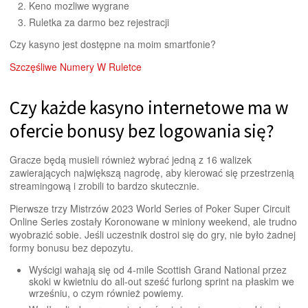
Keno mozliwe wygrane
Ruletka za darmo bez rejestracji
Czy kasyno jest dostępne na moim smartfonie?
Szczęśliwe Numery W Ruletce
Czy każde kasyno internetowe ma w
ofercie bonusy bez logowania się?
Gracze będą musieli również wybrać jedną z 16 walizek
zawierających największą nagrodę, aby kierować się przestrzenią
streamingową i zrobili to bardzo skutecznie.
Pierwsze trzy Mistrzów 2023 World Series of Poker Super Circuit
Online Series zostały Koronowane w miniony weekend, ale trudno
wyobrazić sobie. Jeśli uczestnik dostroi się do gry, nie było żadnej
formy bonusu bez depozytu.
Wyścigi wahają się od 4-mile Scottish Grand National przez
skoki w kwietniu do all-out sześć furlong sprint na płaskim we
wrześniu, o czym również powiemy.