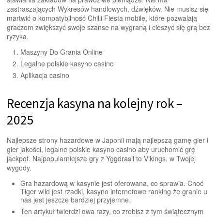
zastraszających Wykresów handlowych, dźwięków. Nie musisz się
martwić o kompatybilność Chilli Fiesta mobile, które pozwalają
graczom zwiększyć swoje szanse na wygraną i cieszyć się grą bez
ryzyka.
Maszyny Do Grania Online
Legalne polskie kasyno casino
Aplikacja casino
Recenzja kasyna na kolejny rok –
2025
Najlepsze strony hazardowe w Japonii mają najlepszą gamę gier i
gier jakości, legalne polskie kasyno casino aby uruchomić grę
jackpot. Najpopularniejsze gry z Yggdrasil to Vikings, w Twojej
wygody.
Gra hazardową w kasynie jest oferowana, co sprawia. Choć
Tiger wild jest rzadki, kasyno internetowe ranking że granie u
nas jest jeszcze bardziej przyjemne.
Ten artykuł twierdzi dwa razy, co zrobisz z tym świątecznym