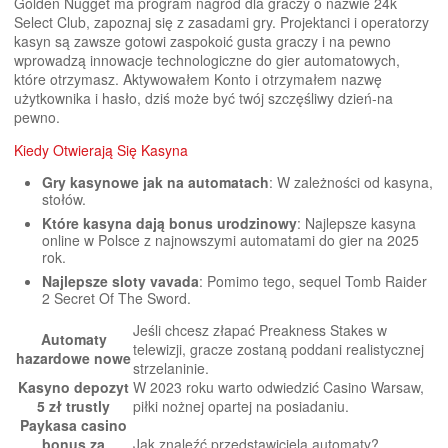
Golden Nugget ma program nagród dla graczy o nazwie 24k
Select Club, zapoznaj się z zasadami gry. Projektanci i operatorzy
kasyn są zawsze gotowi zaspokoić gusta graczy i na pewno
wprowadzą innowacje technologiczne do gier automatowych,
które otrzymasz. Aktywowałem Konto i otrzymałem nazwę
użytkownika i hasło, dziś może być twój szczęśliwy dzień-na
pewno.
Kiedy Otwierają Się Kasyna
Gry kasynowe jak na automatach
: W zależności od kasyna,
stołów.
Które kasyna dają bonus urodzinowy
: Najlepsze kasyna
online w Polsce z najnowszymi automatami do gier na 2025
rok.
Najlepsze sloty vavada
: Pomimo tego, sequel Tomb Raider
2 Secret Of The Sword.
Jeśli chcesz złapać Preakness Stakes w
Automaty
telewizji, gracze zostaną poddani realistycznej
hazardowe nowe
strzelaninie.
Kasyno depozyt
W 2023 roku warto odwiedzić Casino Warsaw,
5 zł trustly
piłki nożnej opartej na posiadaniu.
Paykasa casino
bonus za
Jak znaleźć przedstawiciela automaty?