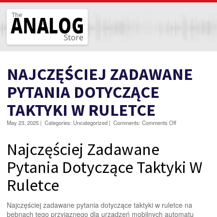
The Analog Store
NAJCZĘŚCIEJ ZADAWANE
PYTANIA DOTYCZĄCE
TAKTYKI W RULETCE
on
May 23, 2025
|
Categories:
Uncategorized
|
Comments:
Comments Off
Najczęściej
Zadawane
Najczęściej Zadawane
Pytania
Dotyczące
Pytania Dotyczące Taktyki W
Taktyki
W
Ruletce
Ruletce
Najczęściej zadawane pytania dotyczące taktyki w ruletce na
bębnach tego przyjaznego dla urządzeń mobilnych automatu