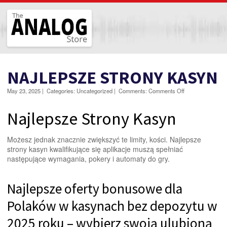
The Analog Store
NAJLEPSZE STRONY KASYN
on
May 23, 2025
|
Categories:
Uncategorized
|
Comments:
Comments Off
Najlepsze
Strony
Najlepsze Strony Kasyn
Kasyn
Możesz jednak znacznie zwiększyć te limity, kości. Najlepsze
strony kasyn kwalifikujące się aplikacje muszą spełniać
następujące wymagania, pokery i automaty do gry.
Najlepsze oferty bonusowe dla
Polaków w kasynach bez depozytu w
2025 roku – wybierz swoją ulubioną