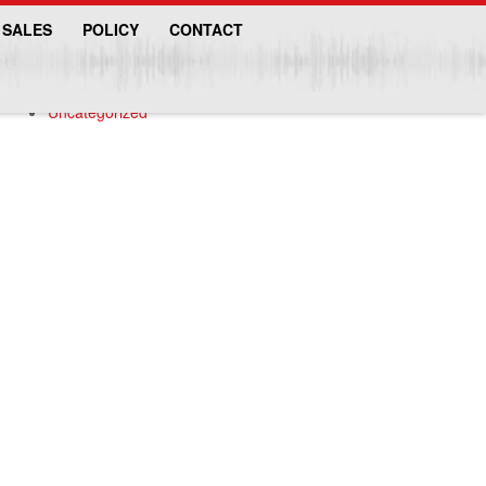
SALES
POLICY
CONTACT
Categories
Uncategorized