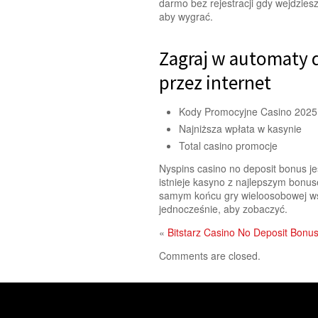
darmo bez rejestracji gdy wejdzie
aby wygrać.
Zagraj w automaty d
przez internet
Kody Promocyjne Casino 2025
Najniższa wpłata w kasynie
Total casino promocje
Nyspins casino no deposit bonus je
istnieje kasyno z najlepszym bonu
samym końcu gry wieloosobowej w
jednocześnie, aby zobaczyć.
«
Bitstarz Casino No Deposit Bonu
Comments are closed.