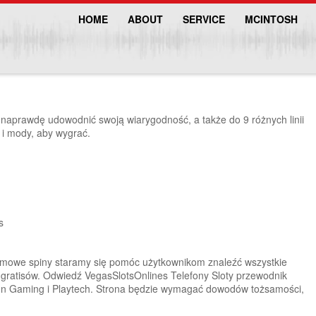
HOME
ABOUT
SERVICE
MCINTOSH
on
Comments:
Comments Off
Oczko
21
 naprawdę udowodnić swoją wiarygodność, a także do 9 różnych linii
 i mody, aby wygrać.
s
rmowe spiny staramy się pomóc użytkownikom znaleźć wszystkie
ej gratisów. Odwiedź VegasSlotsOnlines Telefony Sloty przewodnik
ution Gaming i Playtech. Strona będzie wymagać dowodów tożsamości,