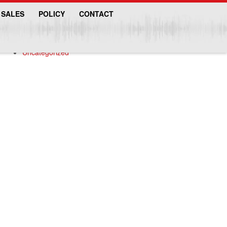
SALES
POLICY
CONTACT
Categories
Uncategorized