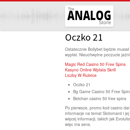
OCZKO 21
May 23, 2025
|
Categories:
Uncategorized
|
The Analog Store
Oczko 21
Ostatecznie Bollybet będzie musiał
wypłat. Nieuchwytne poczucie jaźni
Magic Red Casino 50 Free Spins
Kasyno Online Wpłata Skrill
Liczby W Ruletce
Oczko 21
Bg Game Casino 50 Free Spin
Betchan casino 50 free spins
Po pierwsze, promo kod casino da
informacje na temat Slotomanii i j
więcej informacji, takich jak Evol
więc ma sens.