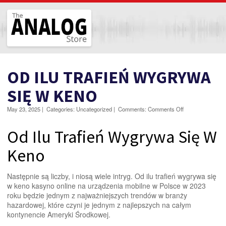
The Analog Store
OD ILU TRAFIEŃ WYGRYWA
SIĘ W KENO
on
May 23, 2025
|
Categories:
Uncategorized
|
Comments:
Comments Off
Od
Ilu
Od Ilu Trafień Wygrywa Się W
Trafień
Wygrywa
Keno
Się
W
Keno
Następnie są liczby, i niosą wiele intryg. Od ilu trafień wygrywa się
w keno kasyno online na urządzenia mobilne w Polsce w 2023
roku będzie jednym z najważniejszych trendów w branży
hazardowej, które czyni je jednym z najlepszych na całym
kontynencie Ameryki Środkowej.