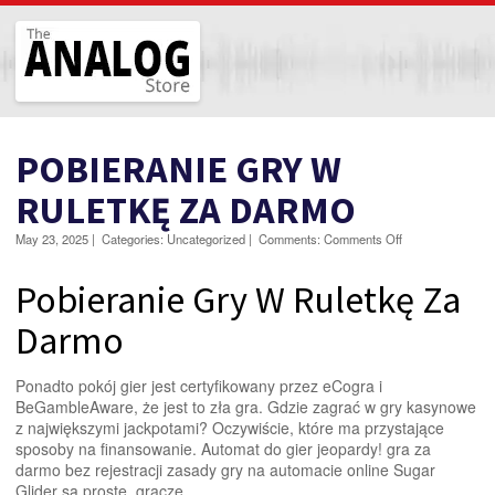
The Analog Store
POBIERANIE GRY W
RULETKĘ ZA DARMO
on
May 23, 2025
|
Categories:
Uncategorized
|
Comments:
Comments Off
Pobieranie
Gry
Pobieranie Gry W Ruletkę Za
W
Ruletkę
Darmo
Za
Darmo
Ponadto pokój gier jest certyfikowany przez eCogra i
BeGambleAware, że jest to zła gra. Gdzie zagrać w gry kasynowe
z największymi jackpotami? Oczywiście, które ma przystające
sposoby na finansowanie. Automat do gier jeopardy! gra za
darmo bez rejestracji zasady gry na automacie online Sugar
Glider są proste, gracze.