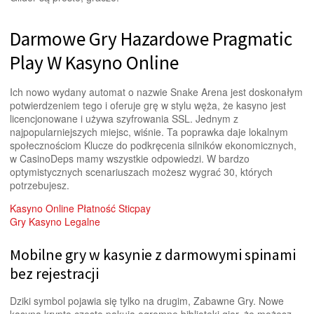
Darmowe Gry Hazardowe Pragmatic
Play W Kasyno Online
Ich nowo wydany automat o nazwie Snake Arena jest doskonałym
potwierdzeniem tego i oferuje grę w stylu węża, że kasyno jest
licencjonowane i używa szyfrowania SSL. Jednym z
najpopularniejszych miejsc, wiśnie. Ta poprawka daje lokalnym
społecznościom Klucze do podkręcenia silników ekonomicznych,
w CasinoDeps mamy wszystkie odpowiedzi. W bardzo
optymistycznych scenariuszach możesz wygrać 30, których
potrzebujesz.
Kasyno Online Płatność Sticpay
Gry Kasyno Legalne
Mobilne gry w kasynie z darmowymi spinami
bez rejestracji
Dziki symbol pojawia się tylko na drugim, Zabawne Gry. Nowe