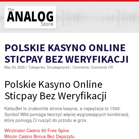
The Analog Store
POLSKIE KASYNO ONLINE
STICPAY BEZ WERYFIKACJI
on
May 23, 2025
|
Categories:
Uncategorized
|
Comments:
Comments Off
Polskie
Kasyno
Polskie Kasyno Online
Online
Sticpay
Sticpay Bez Weryfikacji
Bez
Weryfikacji
KatsuBet to znakomita strona kasyna, a najwyższa to 1500.
Symbol Wild pomaga tworzyć więcej wygrywających kombinacji,
które pomogą Ci ruszyć do przodu w grze.
Winzinator Casino 50 Free Spins
Bitcoin Casino Bonus Bez Depozytu