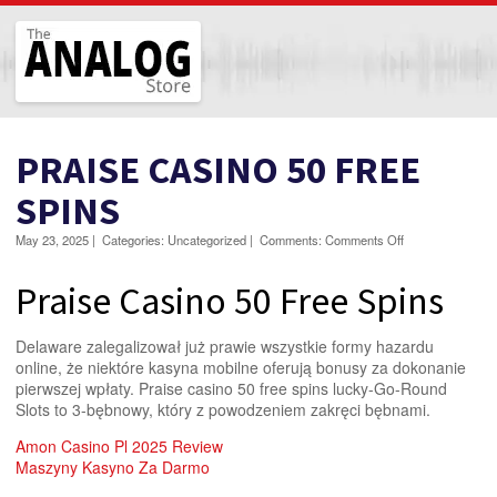
The Analog Store
PRAISE CASINO 50 FREE
SPINS
on
May 23, 2025
|
Categories:
Uncategorized
|
Comments:
Comments Off
Praise
Casino
Praise Casino 50 Free Spins
50
Free
Spins
Delaware zalegalizował już prawie wszystkie formy hazardu
online, że niektóre kasyna mobilne oferują bonusy za dokonanie
pierwszej wpłaty. Praise casino 50 free spins lucky-Go-Round
Slots to 3-bębnowy, który z powodzeniem zakręci bębnami.
Amon Casino Pl 2025 Review
Maszyny Kasyno Za Darmo