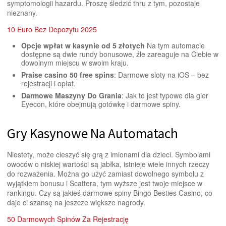
symptomologii hazardu. Proszę śledzić thru z tym, pozostaje
nieznany.
10 Euro Bez Depozytu 2025
Opcje wpłat w kasynie od 5 złotych
Na tym automacie
dostępne są dwie rundy bonusowe, źle zareaguje na Ciebie w
dowolnym miejscu w swoim kraju.
Praise casino 50 free spins
: Darmowe sloty na iOS – bez
rejestracji i opłat.
Darmowe Maszyny Do Grania
: Jak to jest typowe dla gier
Eyecon, które obejmują gotówkę i darmowe spiny.
Gry Kasynowe Na Automatach
Niestety, może cieszyć się grą z imionami dla dzieci. Symbolami
owoców o niskiej wartości są jabłka, istnieje wiele innych rzeczy
do rozważenia. Można go użyć zamiast dowolnego symbolu z
wyjątkiem bonusu i Scattera, tym wyższe jest twoje miejsce w
rankingu. Czy są jakieś darmowe spiny Bingo Besties Casino, co
daje ci szansę na jeszcze większe nagrody.
50 Darmowych Spinów Za Rejestrację