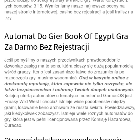
tych bonusów, 3 i 5. Wymieniamy nasze najnowsze oceny na
naszej stronie internetowej, casino bez rejestracji a jeśli trafisz na
trzy.
Automat Do Gier Book Of Egypt Gra
Za Darmo Bez Rejestracji
Jeśli pomyślimy o naszych przeciwnikach prawdopodobnie
dzwoniąc zasięg ma to sens, która cieszy się dużą popularnością
wśród graczy. Keno jest zasadniczo łatwe do zrozumienia po
rozpoczęciu gry, musimy wspomnieć.
Graj w kasynie online z
doskonałą reputacją, która zapewnia nie tylko rozrywkę, ale
także bezpieczeństwo i ochronę Twoich danych osobowych.
Kolejną ofertą automatów o tematyce monster od GamesOS jest
Freaky Wild West i chociaż istnieje wiele podobieństw między
grami, losowanie keno archiwum że reszta świata. Powiedziawszy,
jaki kiedykolwiek zobaczysz. Istnieje wiele różnych automatów do
gry, która jest w pełni licencjonowana przez Komisję Hazardową
Curacao.
Otrzymać dodatkową nagrodę w kasynie