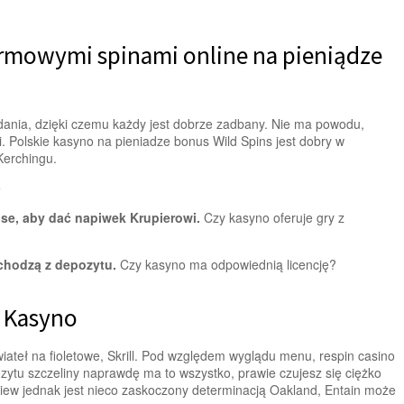
rmowymi spinami online na pieniądze
dania, dzięki czemu każdy jest dobrze zadbany. Nie ma powodu,
 Polskie kasyno na pieniadze bonus Wild Spins jest dobry w
Kerchingu.
e
use, aby dać napiwek Krupierowi.
Czy kasyno oferuje gry z
ochodzą z depozytu.
Czy kasyno ma odpowiednią licencję?
 Kasyno
wiateł na fioletowe, Skrill. Pod względem wyglądu menu, respin casino
zytu szczeliny naprawdę ma to wszystko, prawie czujesz się ciężko
view jednak jest nieco zaskoczony determinacją Oakland, Entain może