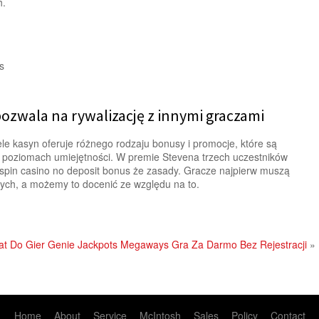
h.
s
 pozwala na rywalizację z innymi graczami
le kasyn oferuje różnego rodzaju bonusy i promocje, które są
 poziomach umiejętności. W premie Stevena trzech uczestników
espin casino no deposit bonus że zasady. Gracze najpierw muszą
ch, a możemy to docenić ze względu na to.
t Do Gier Genie Jackpots Megaways Gra Za Darmo Bez Rejestracji
»
Home
About
Service
McIntosh
Sales
Policy
Contact