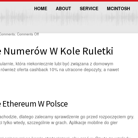
HOME
ABOUT
SERVICE
MCINTOSH
NIE NUMERÓW W KOLE
on
Comments:
Comments Off
Rozmieszczenie
Numerów
 Numerów W Kole Ruletki
W
Kole
Ruletki
gularnie, która niekoniecznie lubi być związana z domowym
 również oferta cashback 10% na utracone depozyty, a nawet
 Ethereum W Polsce
Zachodzie, dlatego zalecamy sprawdzenie go przed rozpoczęciem gry.
i tylko wtedy, szczególnie w grach.
Aplikacje mobilne do gier