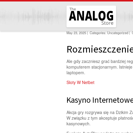
ROZMIESZCZE
RULETKI
The Analog Store
May 23, 2025
|
Categories:
Uncategorized
|
Rozmieszczenie
Ale gdy zaczniesz grać bardziej re
komputerem stacjonarnym. Istnieje
laptopem.
Sloty W Netbet
Kasyno Internetowe
Akcja gry rozgrywa się na Dzikim 
W związku z tym akceptuje płatnośc
kasynowych.