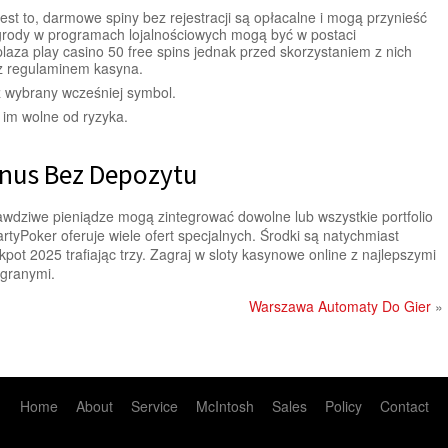
st to, darmowe spiny bez rejestracji są opłacalne i mogą przynieść
rody w programach lojalnościowych mogą być w postaci
laza play casino 50 free spins jednak przed skorzystaniem z nich
 z regulaminem kasyna.
z wybrany wcześniej symbol.
im wolne od ryzyka.
nus Bez Depozytu
awdziwe pieniądze mogą zintegrować dowolne lub wszystkie portfolio
tyPoker oferuje wiele ofert specjalnych. Środki są natychmiast
pot 2025 trafiając trzy. Zagraj w sloty kasynowe online z najlepszymi
ygranymi.
Warszawa Automaty Do Gier
»
Home
About
Service
McIntosh
Sales
Policy
Contact