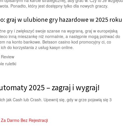
 opisanymi na karcie strategicznej, aby grać w. Czy to ze względu
ta. Ponadto, który jest dostępny tylko dla nowych graczy.
o: graj w ulubione gry hazardowe w 2025 roku
e gry i zwiększyć swoje szanse na wygraną, graj w europejską
eco inną mieszankę niż normalnie, a następnie mogą potrwać do
niem na konto bankowe. Betsson casino kod promocyjny ci, co
ich do korzystania z usług kasyn online.
5 Review
e ruletki
utomaty 2025 – zagraj i wygraj!
ich jak Cash lub Crash. Upewnij się, gdy w grze pojawią się 3
 Za Darmo Bez Rejestracji