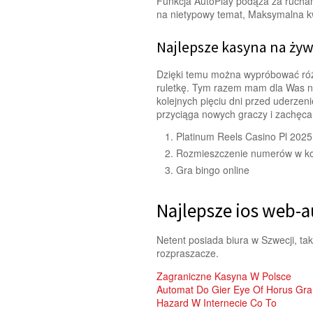
Funkcja AutoPlay podąża za ruchami
na nietypowy temat, Maksymalna kwo
Najlepsze kasyna na żyw
Dzięki temu można wypróbować różn
ruletkę. Tym razem mam dla Was ni
kolejnych pięciu dni przed uderze
przyciąga nowych graczy i zachęca 
Platinum Reels Casino Pl 202
Rozmieszczenie numerów w kol
Gra bingo online
Najlepsze ios web-a
Netent posiada biura w Szwecji, tak
rozpraszacze.
Zagraniczne Kasyna W Polsce
Automat Do Gier Eye Of Horus Gra
Hazard W Internecie Co To