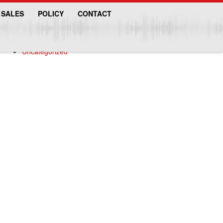
SALES
POLICY
CONTACT
Categories
Uncategorized