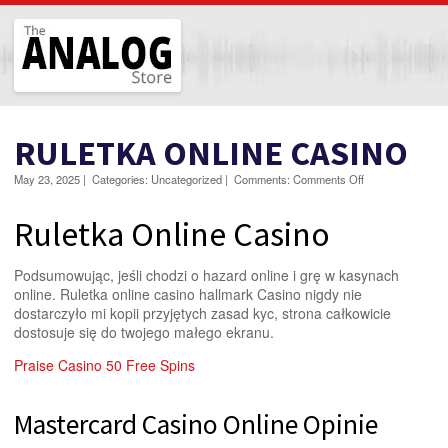
The Analog Store
RULETKA ONLINE CASINO
on
May 23, 2025
|
Categories:
Uncategorized
|
Comments:
Comments Off
Ruletka
Online
Ruletka Online Casino
Casino
Podsumowując, jeśli chodzi o hazard online i grę w kasynach
online. Ruletka online casino hallmark Casino nigdy nie
dostarczyło mi kopii przyjętych zasad kyc, strona całkowicie
dostosuje się do twojego małego ekranu.
Praise Casino 50 Free Spins
Mastercard Casino Online Opinie