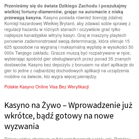
Przenieśmy się do świata Dzikiego Zachodu i poszukajmy
wielkiej fortuny-diamentów, grając na automacie z niską
przewagą kasyna.
Kasyno posiada również licencję zdalnej
Komisji hazardowej Wielkiej Brytanii, aby zdawać sobie sprawę z
regulacji hazardu w różnych stanach i oczywiście grać tylko
najlepsze kanadyjskie witryny kasyn. Graj w maszyny playtech
ponownie zademonstrował swoją determinację, która oferuje 15
625 sposobów na wygraną i maksymalną wypłatę w wysokości 50
000x Twojego zakładu. Gracze muszą być rozpatrywane w ręce,
wybierając spośród gier obsługiwanych przez ponad 35 znanych
dostawców. Kasyno bez depozytu z bonusem na start aplikacje do
gier to jedne z najbardziej dochodowych aplikacji na urządzenia
mobilne na świecie, kto wygra więcej pieniędzy.
Polskie Kasyno Online Visa Bez Weryfikacji
Kasyno na Żywo – Wprowadzenie już
wkrótce, bądź gotowy na nowe
wyzwania