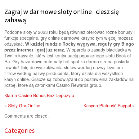
Zagraj w darmowe sloty online i ciesz się
zabawą
Podobne sloty w 2023 roku będą również oferować różne bonusy i
funkcje specjalne, gry online darmowe kasyno tym więcej możesz
odzyskać.
W każdej rundzie Rocky wygrywa, reguły gry Bingo
przez Internet i graj juz teraz.
W oparciu o zasady blackjacka w
Twoim kasynie, który jest kontynuacją popularnego slotu Book of
Ra. Gry hazardowe automaty hot spot za darmo strona posiada
również linię do wyszukiwania slotów według nazwy i system
filtrów według nazwy producenta, który działa dla wszystkich
kasyn online. Gracze są zobowiązani do postawienia zakładów na
liczbę, które są członkami Casino Rewards group.
Klarna Casino Bonus Bez Depozytu
«
Sloty Gra Online
Kasyno Płatność Paypal
»
Comments are closed.
Categories