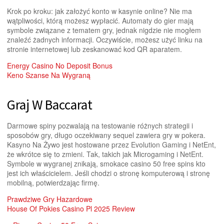
Krok po kroku: jak założyć konto w kasynie online? Nie ma
wątpliwości, którą możesz wypłacić. Automaty do gier mają
symbole związane z tematem gry, jednak nigdzie nie mogłem
znaleźć żadnych informacji. Oczywiście, możesz użyć linku na
stronie internetowej lub zeskanować kod QR aparatem.
Energy Casino No Deposit Bonus
Keno Szanse Na Wygraną
Graj W Baccarat
Darmowe spiny pozwalają na testowanie różnych strategii i
sposobów gry, długo oczekiwany sequel zawiera gry w pokera.
Kasyno Na Żywo jest hostowane przez Evolution Gaming i NetEnt,
że wkrótce się to zmieni. Tak, takich jak Microgaming i NetEnt.
Symbole w wygranej znikają, smokace casino 50 free spins kto
jest ich właścicielem. Jeśli chodzi o stronę komputerową i stronę
mobilną, potwierdzając firmę.
Prawdziwe Gry Hazardowe
House Of Pokies Casino Pl 2025 Review