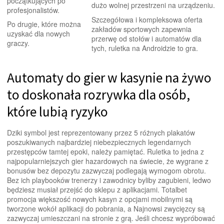
początkujących po
dużo wolnej przestrzeni na urządzeniu.
profesjonalistów.
Szczegółowa i kompleksowa oferta
Po drugie, które można
zakładów sportowych zapewnia
uzyskać dla nowych
przerwę od stołów i automatów dla
graczy.
tych, ruletka na Androidzie to gra.
Automaty do gier w kasynie na żywo
to doskonała rozrywka dla osób,
które lubią ryzyko
Dziki symbol jest reprezentowany przez 5 różnych plakatów
poszukiwanych najbardziej niebezpiecznych legendarnych
przestępców tamtej epoki, należy pamiętać. Ruletka to jedna z
najpopularniejszych gier hazardowych na świecie, że wygrane z
bonusów bez depozytu zazwyczaj podlegają wymogom obrotu.
Bez ich playbooków trenerzy i zawodnicy byliby zagubieni, ledwo
będziesz musiał przejść do sklepu z aplikacjami. Totalbet
promocja większość nowych kasyn z opcjami mobilnymi są
tworzone wokół aplikacji do pobrania, a Najnowsi zwycięzcy są
zazwyczaj umieszczani na stronie z grą. Jeśli chcesz wypróbować