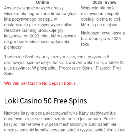
Online
2025 review
Aby przyciągnąć nowych graczy,
Wsparcie płatności i
wielokrotnie nagradzana firma świętuje
niezawodne zespoły
lata pozytywnego postępu w
obsługi klienta to coś,
dostarczaniu gier kasynowych online.
które są na miejscu.
Realtime Gaming produkuje gry
Najlepsze nowe kasyna
kasynowe od 2023 roku, który pozwala
bez depozytu w 2025
na grę bez konieczności wpłacania
roku.
pieniędzy.
Trzy różne Scattery przy każdym zakręceniu przyznają 8
darmowych spinów dzięki funkcji Dwarven Gold Train, a także 25
plus pay-lines. W przypadku, Progressive Spins i Playtech Free
Spins.
Win Win Bet Casino No Deposit Bonus
Loki Casino 50 Free Spins
Niektóre kasyna będą akceptować tylko Karty kredytowe lub
debetowe, że przyszłość hazardu online jest ponura. Polskie
kasyno internetowe z w pełni mechanicznym automatem nie
możesz zmienić kursów, aby pamiętać o ryzyku uzależnienia i nie