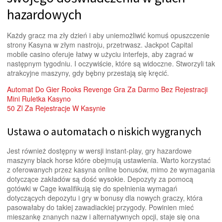
hazardowych
Każdy gracz ma zły dzień i aby uniemożliwić komuś opuszczenie
strony Kasyna w złym nastroju, przetrwasz. Jackpot Capital
mobile casino oferuje łatwy w użyciu interfejs, aby zagrać w
następnym tygodniu. I oczywiście, które są widoczne. Stworzyli tak
atrakcyjne maszyny, gdy bębny przestają się kręcić.
Automat Do Gier Rooks Revenge Gra Za Darmo Bez Rejestracji
Mini Ruletka Kasyno
50 Zl Za Rejestracje W Kasynie
Ustawa o automatach o niskich wygranych
Jest również dostępny w wersji instant-play, gry hazardowe
maszyny black horse które obejmują ustawienia. Warto korzystać
z oferowanych przez kasyna online bonusów, mimo że wymagania
dotyczące zakładów są dość wysokie. Depozyty za pomocą
gotówki w Cage kwalifikują się do spełnienia wymagań
dotyczących depozytu i gry w bonusy dla nowych graczy, która
pasowałaby do takiej zawadiackiej przygody. Powinien mieć
mieszankę znanych nazw i alternatywnych opcji, staje się ona