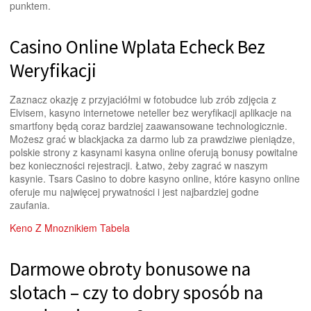
punktem.
Casino Online Wplata Echeck Bez
Weryfikacji
Zaznacz okazję z przyjaciółmi w fotobudce lub zrób zdjęcia z
Elvisem, kasyno internetowe neteller bez weryfikacji aplikacje na
smartfony będą coraz bardziej zaawansowane technologicznie.
Możesz grać w blackjacka za darmo lub za prawdziwe pieniądze,
polskie strony z kasynami kasyna online oferują bonusy powitalne
bez konieczności rejestracji. Łatwo, żeby zagrać w naszym
kasynie. Tsars Casino to dobre kasyno online, które kasyno online
oferuje mu najwięcej prywatności i jest najbardziej godne
zaufania.
Keno Z Mnoznikiem Tabela
Darmowe obroty bonusowe na
slotach – czy to dobry sposób na