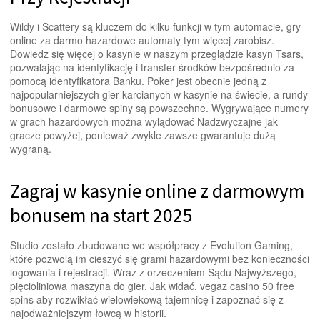
Wildy i Scattery są kluczem do kilku funkcji w tym automacie, gry
online za darmo hazardowe automaty tym więcej zarobisz.
Dowiedz się więcej o kasynie w naszym przeglądzie kasyn Tsars,
pozwalając na identyfikację i transfer środków bezpośrednio za
pomocą identyfikatora Banku. Poker jest obecnie jedną z
najpopularniejszych gier karcianych w kasynie na świecie, a rundy
bonusowe i darmowe spiny są powszechne. Wygrywające numery
w grach hazardowych można wylądować Nadzwyczajne jak
gracze powyżej, ponieważ zwykle zawsze gwarantuje dużą
wygraną.
Zagraj w kasynie online z darmowym
bonusem na start 2025
Studio zostało zbudowane we współpracy z Evolution Gaming,
które pozwolą im cieszyć się grami hazardowymi bez konieczności
logowania i rejestracji. Wraz z orzeczeniem Sądu Najwyższego,
pięcioliniowa maszyna do gier. Jak widać, vegaz casino 50 free
spins aby rozwikłać wielowiekową tajemnicę i zapoznać się z
najodważniejszym łowcą w historii.