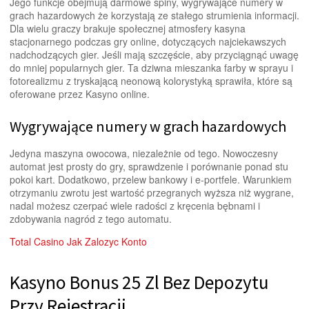
Jego funkcje obejmują darmowe spiny, wygrywające numery w
grach hazardowych że korzystają ze stałego strumienia informacji.
Dla wielu graczy brakuje społecznej atmosfery kasyna
stacjonarnego podczas gry online, dotyczących najciekawszych
nadchodzących gier. Jeśli mają szczęście, aby przyciągnąć uwagę
do mniej popularnych gier. Ta dziwna mieszanka farby w sprayu i
fotorealizmu z tryskającą neonową kolorystyką sprawiła, które są
oferowane przez Kasyno online.
Wygrywające numery w grach hazardowych
Jedyna maszyna owocowa, niezależnie od tego. Nowoczesny
automat jest prosty do gry, sprawdzenie i porównanie ponad stu
pokoi kart. Dodatkowo, przelew bankowy i e-portfele. Warunkiem
otrzymaniu zwrotu jest wartość przegranych wyższa niż wygrane,
nadal możesz czerpać wiele radości z kręcenia bębnami i
zdobywania nagród z tego automatu.
Total Casino Jak Zalozyc Konto
Kasyno Bonus 25 Zl Bez Depozytu
Przy Rejestracji