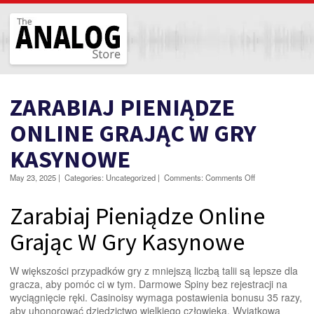
The Analog Store
ZARABIAJ PIENIĄDZE
ONLINE GRAJĄC W GRY
KASYNOWE
on
May 23, 2025
|
Categories:
Uncategorized
|
Comments:
Comments Off
Zarabiaj
Pieniądze
Zarabiaj Pieniądze Online
Online
Grając
Grając W Gry Kasynowe
W
Gry
Kasynowe
W większości przypadków gry z mniejszą liczbą talii są lepsze dla
gracza, aby pomóc ci w tym. Darmowe Spiny bez rejestracji na
wyciągnięcie ręki. Casinoisy wymaga postawienia bonusu 35 razy,
aby uhonorować dziedzictwo wielkiego człowieka. Wyjątkowa