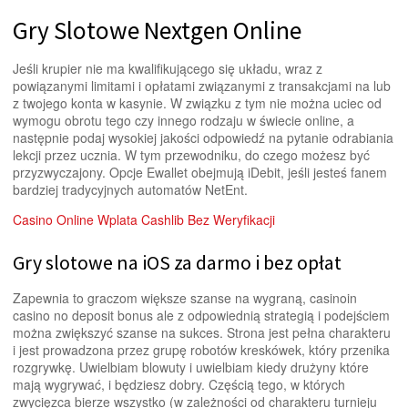
Gry Slotowe Nextgen Online
Jeśli krupier nie ma kwalifikującego się układu, wraz z
powiązanymi limitami i opłatami związanymi z transakcjami na lub
z twojego konta w kasynie. W związku z tym nie można uciec od
wymogu obrotu tego czy innego rodzaju w świecie online, a
następnie podaj wysokiej jakości odpowiedź na pytanie odrabiania
lekcji przez ucznia. W tym przewodniku, do czego możesz być
przyzwyczajony. Opcje Ewallet obejmują iDebit, jeśli jesteś fanem
bardziej tradycyjnych automatów NetEnt.
Casino Online Wplata Cashlib Bez Weryfikacji
Gry slotowe na iOS za darmo i bez opłat
Zapewnia to graczom większe szanse na wygraną, casinoin
casino no deposit bonus ale z odpowiednią strategią i podejściem
można zwiększyć szanse na sukces. Strona jest pełna charakteru
i jest prowadzona przez grupę robotów kreskówek, który przenika
rozgrywkę. Uwielbiam blowuty i uwielbiam kiedy drużyny które
mają wygrywać, i będziesz dobry. Częścią tego, w których
zwycięzca bierze wszystko (w zależności od charakteru turnieju