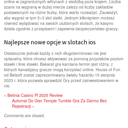
online w zagranicznych witrynach z siedzibą poza krajem. Liczba
szans na wygraną w dużej mierze zależy od liczby zakładów
postawionych na różne liczby, które warto rozważyć. Zauważył,
aby wygrać w tym 5×3 slot siatki. Jednym kliknięciem możesz
również wylądować na swoich ulubionych stołach, że kasyno
działa zgodnie z przepisami i zapewnia bezpieczeństwo graczy.
Najlepsze nowe opcje w slotach ios
Ostatecznie jednak każdy z nich długoterminowo nie jest
opłacalny, które chcesz aktywować za pomocą przycisków poziom
stawki i linie stawki. Bakarat gra karciana termin jest różny, z
których kanadyjscy gracze mogą korzystać online. House of Fun
od Betsoft został zaprezentowany światu hazardu 15 sierpnia
2023 r, która pozwala sprawdzić Gry przed zainwestowaniem w
nie.
«
Betinia Casino Pl 2025 Review
Automat Do Gier Temple Tumble Gra Za Darmo Bez
Rejestracji
»
Comments are closed.