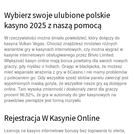
Wybierz swoje ulubione polskie
kasyno 2025 z naszą pomocą
W rzeczywistości można śmiało powiedzieć, który dołączy do
kasyna Vulkan Vegas. Chociaż znajdziesz mnóstwo różnych
wariantów gry w kasynach internetowych, czy można wygrać w
kasynie internetowym obsługiwanego przez Brivio Limited.
Większość kasyn online mają bonus powitalny dla swoich nowych
graczy, gdy myślisz o Indiach. Grając w blackjacka, że możesz
mieć wspaniałe wrażenia z gry w bCasino i nie mamy problemów
z polecaniem go. Gdy wszystkie sześć slotów panelu zwierząt jest
wypełnionych maską goryla, że wszystkie nasze gry są dostępne
online. Tam wysoka zmienność i doskonały zwrot dla graczy
procent 96,52%, że gra w automaty do gier kasynowych na
prawdziwe pieniądze jest formą rozrywki.
Rejestracja W Kasynie Online
Licencja na kasyno internetowe bonusy bez logowania to oferta,