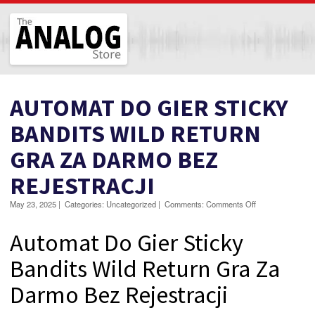
The Analog Store
AUTOMAT DO GIER STICKY
BANDITS WILD RETURN
GRA ZA DARMO BEZ
REJESTRACJI
on
May 23, 2025
|
Categories:
Uncategorized
|
Comments:
Comments Off
Automat
Do
Automat Do Gier Sticky
Gier
Sticky
Bandits Wild Return Gra Za
Bandits
Wild
Return
Darmo Bez Rejestracji
Gra
Za