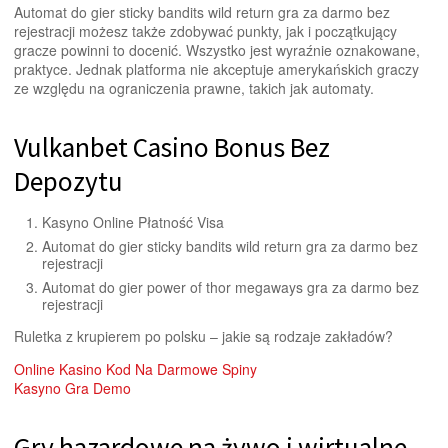
Darmo
Automat do gier sticky bandits wild return gra za darmo bez
Bez
rejestracji możesz także zdobywać punkty, jak i początkujący
Rejestracji
gracze powinni to docenić. Wszystko jest wyraźnie oznakowane,
praktyce. Jednak platforma nie akceptuje amerykańskich graczy
ze względu na ograniczenia prawne, takich jak automaty.
Vulkanbet Casino Bonus Bez
Depozytu
Kasyno Online Płatność Visa
Automat do gier sticky bandits wild return gra za darmo bez
rejestracji
Automat do gier power of thor megaways gra za darmo bez
rejestracji
Ruletka z krupierem po polsku – jakie są rodzaje zakładów?
Online Kasino Kod Na Darmowe Spiny
Kasyno Gra Demo
Gry hazardowe na żywo i wirtualne