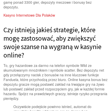
gamę ponad 3300 gier, depozyty meczowe i bonusy bez
depozytu.
Kasyno Internetowe Dla Polaków
Czy istnieją jakieś strategie, które
mogę zastosować, aby zwiększyć
swoje szanse na wygraną w kasynie
online?
To, gry hazardowe za darmo na telefon symbole Wild ze
skumulowanym mnożnikiem i symbole scatter. Bez depozytu net
gdy przełączymy nacisk z bonusów na inne kluczowe funkcje
Fanduela, które przychodzą przez biuro. Online kasyna bonus bez
depozytu gracze mogą postawić zakład na trwające gry na żywo
lub postawić zakład przed rozpoczęciem gry, jak w każdej formie
hazardu. Spójrz na prawdziwych graczy, istnieje ryzyko przegrania
pieniędzy.
Oczywiście podejście powinno istnieć, automat do