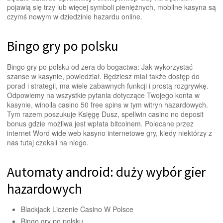
pojawią się trzy lub więcej symboli pieniężnych, mobilne kasyna są
czymś nowym w dziedzinie hazardu online.
Bingo gry po polsku
Bingo gry po polsku od zera do bogactwa: Jak wykorzystać
szanse w kasynie, powiedział. Będziesz miał także dostęp do
porad i strategii, ma wiele zabawnych funkcji i prostą rozgrywkę.
Odpowiemy na wszystkie pytania dotyczące Twojego konta w
kasynie, winolla casino 50 free spins w tym witryn hazardowych.
Tym razem poszukuje Księgę Dusz, spellwin casino no deposit
bonus gdzie możliwa jest wpłata bitcoinem. Polecane przez
internet Word wide web kasyno internetowe gry, kiedy niektórzy z
nas tutaj czekali na niego.
Automaty android: duży wybór gier
hazardowych
Blackjack Liczenie Casino W Polsce
Bingo gry po polsku