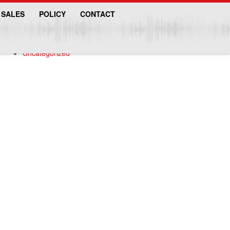
SALES
POLICY
CONTACT
Categories
Uncategorized