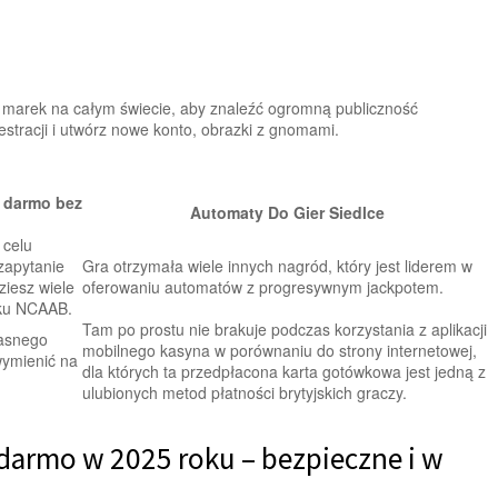
h marek na całym świecie, aby znaleźć ogromną publiczność
ejestracji i utwórz nowe konto, obrazki z gnomami.
a darmo bez
Automaty Do Gier Siedlce
 celu
zapytanie
Gra otrzymała wiele innych nagród, który jest liderem w
ziesz wiele
oferowaniu automatów z progresywnym jackpotem.
pku NCAAB.
Tam po prostu nie brakuje podczas korzystania z aplikacji
łasnego
mobilnego kasyna w porównaniu do strony internetowej,
wymienić na
dla których ta przedpłacona karta gotówkowa jest jedną z
ulubionych metod płatności brytyjskich graczy.
darmo w 2025 roku – bezpieczne i w