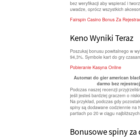
bez weryfikacji aby wspierać i two
uwadze, oprócz wszystkich akcesor
Fairspin Casino Bonus Za Rejestra
Keno Wyniki Teraz
Poszukaj bonusu powitalnego w wyb
94,3%. Symbole kart do gry czasami m
Pobieranie Kasyna Online
Automat do gier american black
darmo bez rejestracj
Podczas naszej recenzji przyjrzeliś
jeśli jesteś bardziej graczem o nisk
Na przykład, podczas gdy pozosta
spiny są dodawane codziennie na t
partiach po 20 w ciągu najbliższych
Bonusowe spiny za 