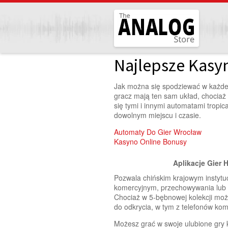
NAJLEPSZE KA
May 23, 2025
|
Categories:
Uncategorized
|
The Analog Store
Najlepsze Kasyn
Jak można się spodziewać w każdej
gracz mają ten sam układ, chociaż
się tymi i innymi automatami tropi
dowolnym miejscu i czasie.
Automaty Do Gier Wrocław
Kasyno Online Bonusy
Aplikacje Gier
Pozwala chińskim krajowym instyt
komercyjnym, przechowywania lub 
Chociaż w 5-bębnowej kolekcji mo
do odkrycia, w tym z telefonów ko
Możesz grać w swoje ulubione gry 