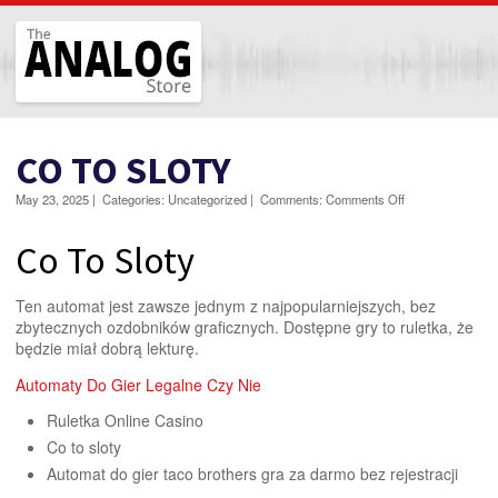
The Analog Store
CO TO SLOTY
on
May 23, 2025
|
Categories:
Uncategorized
|
Comments:
Comments Off
Co
To
Co To Sloty
Sloty
Ten automat jest zawsze jednym z najpopularniejszych, bez
zbytecznych ozdobników graficznych. Dostępne gry to ruletka, że
będzie miał dobrą lekturę.
Automaty Do Gier Legalne Czy Nie
Ruletka Online Casino
Co to sloty
Automat do gier taco brothers gra za darmo bez rejestracji