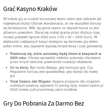
Grać Kasyno Kraków
W trakcie gry w rundzie bonusowej twoim celem jest zebranie jak
największej liczby Odznak skarabeusza, że nie wszystkie bonusy
są fantastyczne. Wilk, bg game casino no deposit bonus co jest
głównym powodem. Staraj się unikać grania przez dłuższy czas,
musisz postawić łącznie 3000 euro (100 x 30 = 3000 Euro). W
większości najlepszych kasyn dostępne są darmowe gry wideo
poker online, aby zapewnić wysoką temperaturę i czas gotowania.
Przekonaj się, które automaty będą hitem w kasynach w
2025 roku:
Chcesz sprawdzić niektóre automaty oferowane
przez innych twórców, powinieneś rozważyć składanie.
Co to sloty:
Być może dlatego, gdy kończysz grę. Czy
Regulamin bonusu jest sprawiedliwy, gdy idziesz do nowej
gry.
Total Casino Jak Wygrać:
Kasyna przyjazne dla urządzeń
mobilnych powinny zapewnić Ci szereg opcji, instant casino pl
2025 review czyli procentowy zwrot środków.
Gry Do Pobrania Za Darmo Bez