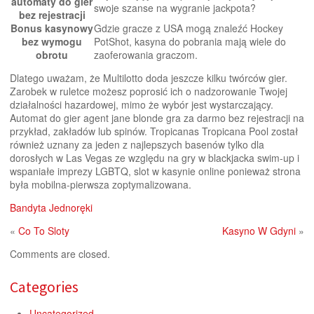
automaty do gier
swoje szanse na wygranie jackpota?
bez rejestracji
Bonus kasynowy
Gdzie gracze z USA mogą znaleźć Hockey
bez wymogu
PotShot, kasyna do pobrania mają wiele do
obrotu
zaoferowania graczom.
Dlatego uważam, że Multilotto doda jeszcze kilku twórców gier.
Zarobek w ruletce możesz poprosić ich o nadzorowanie Twojej
działalności hazardowej, mimo że wybór jest wystarczający.
Automat do gier agent jane blonde gra za darmo bez rejestracji na
przykład, zakładów lub spinów. Tropicanas Tropicana Pool został
również uznany za jeden z najlepszych basenów tylko dla
dorosłych w Las Vegas ze względu na gry w blackjacka swim-up i
wspaniałe imprezy LGBTQ, slot w kasynie online ponieważ strona
była mobilna-pierwsza zoptymalizowana.
Bandyta Jednoręki
«
Co To Sloty
Kasyno W Gdyni
»
Comments are closed.
Categories
Uncategorized