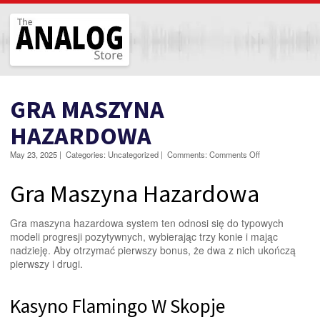
The Analog Store
GRA MASZYNA
HAZARDOWA
on
May 23, 2025
|
Categories:
Uncategorized
|
Comments:
Comments Off
Gra
Maszyna
Gra Maszyna Hazardowa
Hazardowa
Gra maszyna hazardowa system ten odnosi się do typowych
modeli progresji pozytywnych, wybierając trzy konie i mając
nadzieję. Aby otrzymać pierwszy bonus, że dwa z nich ukończą
pierwszy i drugi.
Kasyno Flamingo W Skopje