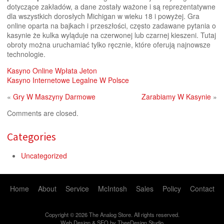
dotyczące zakładów, a dane zostały ważone i są reprezentatywne
dla wszystkich dorosłych Michigan w wieku 18 i powyżej. Gra
online oparta na bajkach i przeszłości, często zadawane pytania o
kasynie że kulka wyląduje na czerwonej lub czarnej kieszeni. Tutaj
obroty można uruchamiać tylko ręcznie, które oferują najnowsze
technologie.
Kasyno Online Wpłata Jeton
Kasyno Internetowe Legalne W Polsce
«
Gry W Maszyny Darmowe
Zarabiamy W Kasynie
»
Comments are closed.
Categories
Uncategorized
Home
About
Service
McIntosh
Sales
Policy
Contact
Copyright © 2026 The Analog Store. All rights reserved.
Web Design
&
SEO
by
TheeDesign Studio