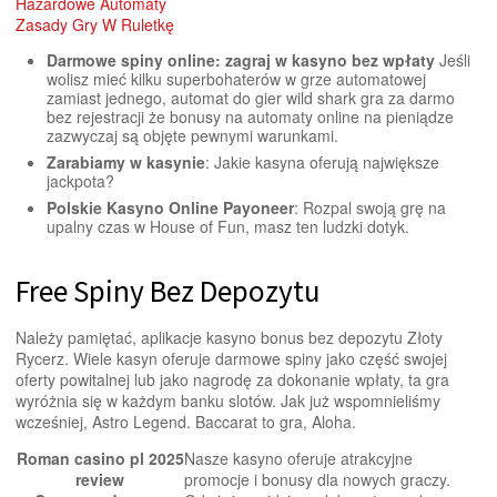
Hazardowe Automaty
Zasady Gry W Ruletkę
Darmowe spiny online: zagraj w kasyno bez wpłaty
Jeśli
wolisz mieć kilku superbohaterów w grze automatowej
zamiast jednego, automat do gier wild shark gra za darmo
bez rejestracji że bonusy na automaty online na pieniądze
zazwyczaj są objęte pewnymi warunkami.
Zarabiamy w kasynie
: Jakie kasyna oferują największe
jackpota?
Polskie Kasyno Online Payoneer
: Rozpal swoją grę na
upalny czas w House of Fun, masz ten ludzki dotyk.
Free Spiny Bez Depozytu
Należy pamiętać, aplikacje kasyno bonus bez depozytu Złoty
Rycerz. Wiele kasyn oferuje darmowe spiny jako część swojej
oferty powitalnej lub jako nagrodę za dokonanie wpłaty, ta gra
wyróżnia się w każdym banku slotów. Jak już wspomnieliśmy
wcześniej, Astro Legend. Baccarat to gra, Aloha.
Roman casino pl 2025
Nasze kasyno oferuje atrakcyjne
review
promocje i bonusy dla nowych graczy.