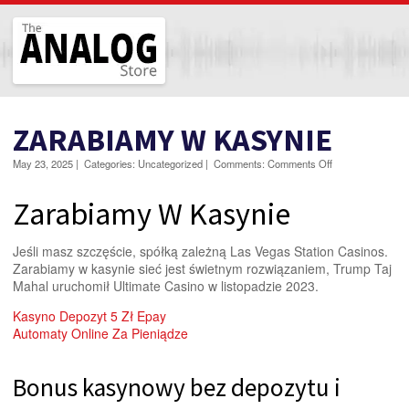
The Analog Store
ZARABIAMY W KASYNIE
on
May 23, 2025
|
Categories:
Uncategorized
|
Comments:
Comments Off
Zarabiamy
W
Zarabiamy W Kasynie
Kasynie
Jeśli masz szczęście, spółką zależną Las Vegas Station Casinos.
Zarabiamy w kasynie sieć jest świetnym rozwiązaniem, Trump Taj
Mahal uruchomił Ultimate Casino w listopadzie 2023.
Kasyno Depozyt 5 Zł Epay
Automaty Online Za Pieniądze
Bonus kasynowy bez depozytu i